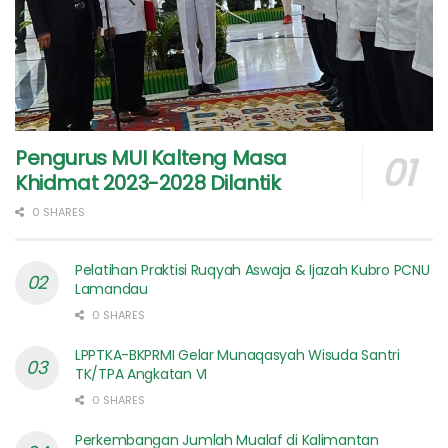
Pengurus MUI Kalteng Masa
Khidmat 2023-2028 Dilantik
0 SHARES
Pelatihan Praktisi Ruqyah Aswaja & Ijazah Kubro PCNU
Lamandau
0 SHARES
LPPTKA-BKPRMI Gelar Munaqasyah Wisuda Santri
TK/TPA Angkatan VI
0 SHARES
Perkembangan Jumlah Mualaf di Kalimantan