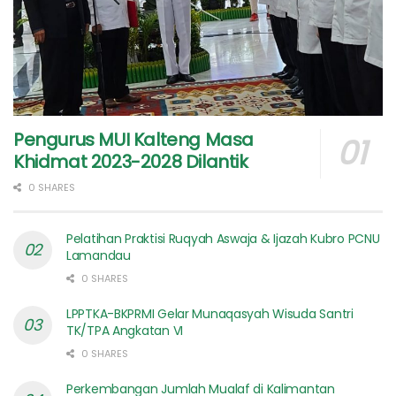
Pengurus MUI Kalteng Masa
Khidmat 2023-2028 Dilantik
0 SHARES
Pelatihan Praktisi Ruqyah Aswaja & Ijazah Kubro PCNU
Lamandau
0 SHARES
LPPTKA-BKPRMI Gelar Munaqasyah Wisuda Santri
TK/TPA Angkatan VI
0 SHARES
Perkembangan Jumlah Mualaf di Kalimantan