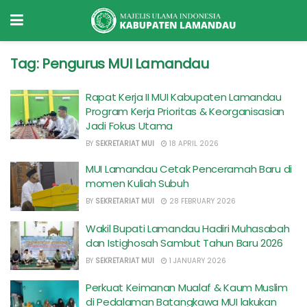
Tag:
Pengurus MUI Lamandau
Rapat Kerja II MUI Kabupaten Lamandau
Program Kerja Prioritas & Keorganisasian
Jadi Fokus Utama
BY
SEKRETARIAT MUI
18 APRIL 2026
MUI Lamandau Cetak Penceramah Baru di
momen Kuliah Subuh
BY
SEKRETARIAT MUI
28 FEBRUARY 2026
Wakil Bupati Lamandau Hadiri Muhasabah
dan Istighosah Sambut Tahun Baru 2026
BY
SEKRETARIAT MUI
1 JANUARY 2026
Perkuat Keimanan Mualaf & Kaum Muslim
di Pedalaman Batangkawa MUI lakukan