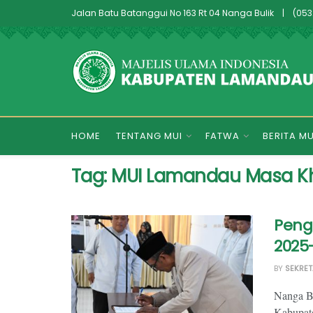
Jalan Batu Batanggui No 163 Rt 04 Nanga Bulik
|
(053
HOME
TENTANG MUI
FATWA
BERITA MU
Tag:
MUI Lamandau Masa K
Peng
2025
BY
SEKRET
Nanga Bu
Kabupat