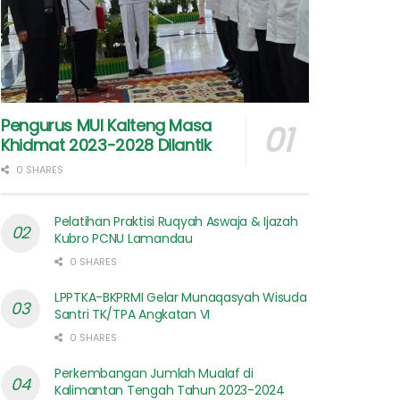
Pengurus MUI Kalteng Masa
Khidmat 2023-2028 Dilantik
0 SHARES
Pelatihan Praktisi Ruqyah Aswaja & Ijazah
Kubro PCNU Lamandau
0 SHARES
LPPTKA-BKPRMI Gelar Munaqasyah Wisuda
Santri TK/TPA Angkatan VI
0 SHARES
Perkembangan Jumlah Mualaf di
Kalimantan Tengah Tahun 2023-2024