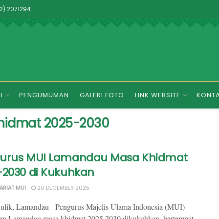
2) 2071294
I
PENGUMUMAN
GALERI FOTO
LINK WEBSITE
KONT
hidmat 2025-2030
urus MUI Lamandau Masa Khidmat
-2030 di Kukuhkan
ARIAT MUI
20 DECEMBER 2025
lik, Lamandau - Pengurus Majelis Ulama Indonesia (MUI)
en Lamandau masa khidmat 2025 2030 dikukuhkan, bertempat