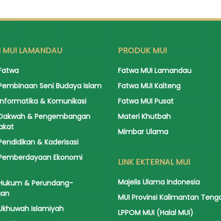
I MUI LAMANDAU
PRODUK MUI
Fatwa
Fatwa MUI Lamandau
Pembinaan Seni Budaya Islam
Fatwa MUI Kalteng
Informatika & Komunikasi
Fatwa MUI Pusat
 Dakwah & Pengembangan
Materi Khutbah
akat
Mimbar Ulama
Pendidikan & Kaderisasi
 Pemberdayaan Ekonomi
LINK EKTERNAL MUI
Majelis Ulama Indonesia
 Hukum & Perundang-
gan
MUI Provinsi Kalimantan Teng
Ukhuwah Islamiyah
LPPOM MUI (Halal MUI)